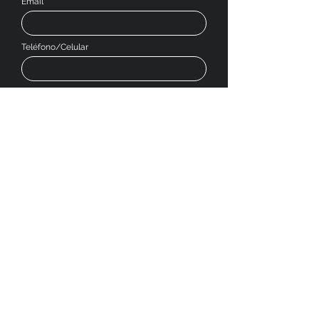
Email
Teléfono/Celular
Dejanos tu mensaje
Enviar
SOCIAL MEDIA