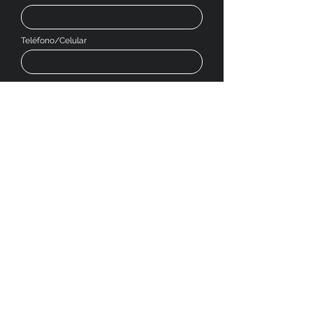
Teléfono/Celular
Dejanos tu mensaje
Enviar
SOCIAL MEDIA