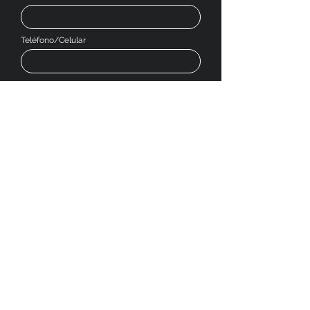
Teléfono/Celular
Dejanos tu mensaje
Enviar
SOCIAL MEDIA