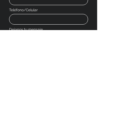
Teléfono/Celular
Dejanos tu mensaje
Enviar
SOCIAL MEDIA