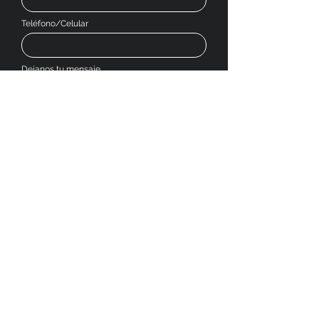
Teléfono/Celular
Dejanos tu mensaje
Enviar
SOCIAL MEDIA