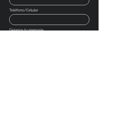
Teléfono/Celular
Dejanos tu mensaje
Enviar
SOCIAL MEDIA