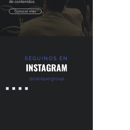
de contenidos.
Conocer más
SEGUINOS EN
INST
AGRA
M
@cacique.group